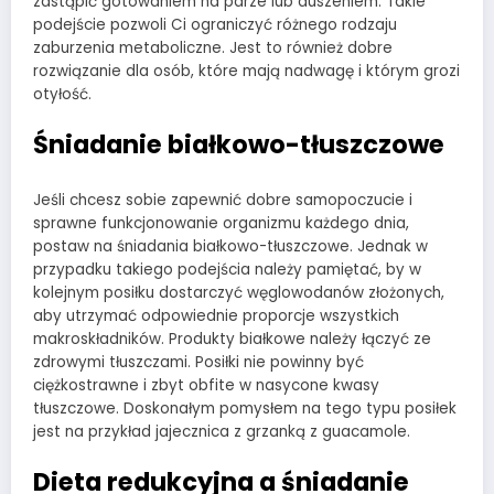
zastąpić gotowaniem na parze lub duszeniem. Takie
podejście pozwoli Ci ograniczyć różnego rodzaju
zaburzenia metaboliczne. Jest to również dobre
rozwiązanie dla osób, które mają nadwagę i którym grozi
otyłość.
Śniadanie białkowo-tłuszczowe
Jeśli chcesz sobie zapewnić dobre samopoczucie i
sprawne funkcjonowanie organizmu każdego dnia,
postaw na śniadania białkowo-tłuszczowe. Jednak w
przypadku takiego podejścia należy pamiętać, by w
kolejnym posiłku dostarczyć węglowodanów złożonych,
aby utrzymać odpowiednie proporcje wszystkich
makroskładników. Produkty białkowe należy łączyć ze
zdrowymi tłuszczami. Posiłki nie powinny być
ciężkostrawne i zbyt obfite w nasycone kwasy
tłuszczowe. Doskonałym pomysłem na tego typu posiłek
jest na przykład jajecznica z grzanką z guacamole.
Dieta redukcyjna a śniadanie