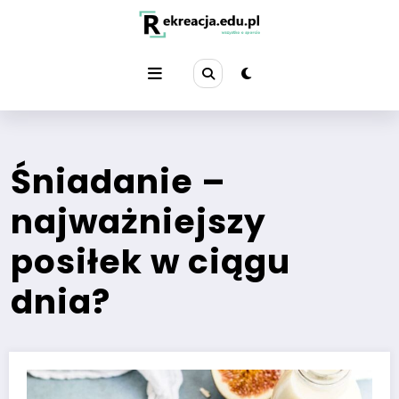
Przejdź
do
treści
Śniadanie –
najważniejszy
posiłek w ciągu
dnia?