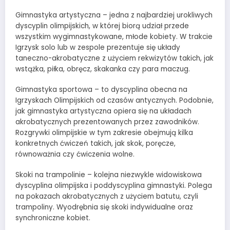
Gimnastyka artystyczna – jedna z najbardziej urokliwych
dyscyplin olimpijskich, w której biorą udział przede
wszystkim wygimnastykowane, młode kobiety. W trakcie
Igrzysk solo lub w zespole prezentuje się układy
taneczno-akrobatyczne z użyciem rekwizytów takich, jak
wstążka, piłka, obręcz, skakanka czy para maczug.
Gimnastyka sportowa – to dyscyplina obecna na
Igrzyskach Olimpijskich od czasów antycznych. Podobnie,
jak gimnastyka artystyczna opiera się na układach
akrobatycznych prezentowanych przez zawodników.
Rozgrywki olimpijskie w tym zakresie obejmują kilka
konkretnych ćwiczeń takich, jak skok, poręcze,
równoważnia czy ćwiczenia wolne.
Skoki na trampolinie – kolejna niezwykle widowiskowa
dyscyplina olimpijska i poddyscyplina gimnastyki. Polega
na pokazach akrobatycznych z użyciem batutu, czyli
trampoliny. Wyodrębnia się skoki indywidualne oraz
synchroniczne kobiet.