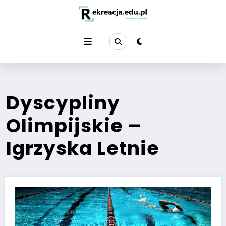
Przejdź
do
treści
Dyscypliny
Olimpijskie –
Igrzyska Letnie