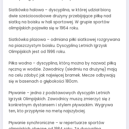
Siatkówka halowa – dyscyplina, w której udział biorą
dwie sześcioosobowe drużyny przebijające piłkę nad
siatką na boisku w hali sportowej. W grupie sportów
olimpijskich pojawiła się w 1964 roku.
Siatkówka plażowa – odmiana piłki siatkowej rozgrywana
na piaszczystym boisku. Dyscypliną Letnich Igrzysk
Olimpijskich jest od 1996 roku.
Piłka wodna – dyscyplina, którą można by nazwać piłką
ręczną w wodzie. Zawodnicy (siedmiu na drużynę) mają
na celu zdobyć jak najwięcej bramek. Mecze odbywają
się w basenach o głębokości 180cm.
Pływanie – jedna z podstawowych dyscyplin Letnich
Igrzysk Olimpijskich. Zawodnicy muszą zmierzyć się z
konkretnym dystansem i stylem pływackim. Wygrywa
ten, kto przypłynie na metę najszybciej.
Pływanie synchroniczne – w repertuarze sportów
olimpijskich obecne od 1984 roku. Ta dyscyplina