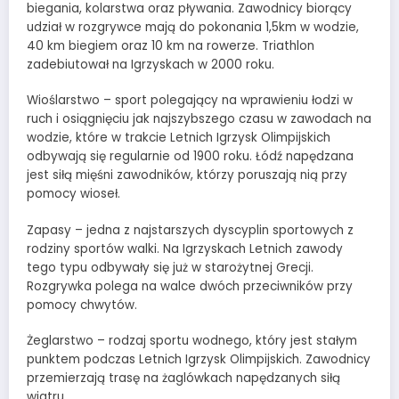
biegania, kolarstwa oraz pływania. Zawodnicy biorący
udział w rozgrywce mają do pokonania 1,5km w wodzie,
40 km biegiem oraz 10 km na rowerze. Triathlon
zadebiutował na Igrzyskach w 2000 roku.
Wioślarstwo – sport polegający na wprawieniu łodzi w
ruch i osiągnięciu jak najszybszego czasu w zawodach na
wodzie, które w trakcie Letnich Igrzysk Olimpijskich
odbywają się regularnie od 1900 roku. Łódź napędzana
jest siłą mięśni zawodników, którzy poruszają nią przy
pomocy wioseł.
Zapasy – jedna z najstarszych dyscyplin sportowych z
rodziny sportów walki. Na Igrzyskach Letnich zawody
tego typu odbywały się już w starożytnej Grecji.
Rozgrywka polega na walce dwóch przeciwników przy
pomocy chwytów.
Żeglarstwo – rodzaj sportu wodnego, który jest stałym
punktem podczas Letnich Igrzysk Olimpijskich. Zawodnicy
przemierzają trasę na żaglówkach napędzanych siłą
wiatru.