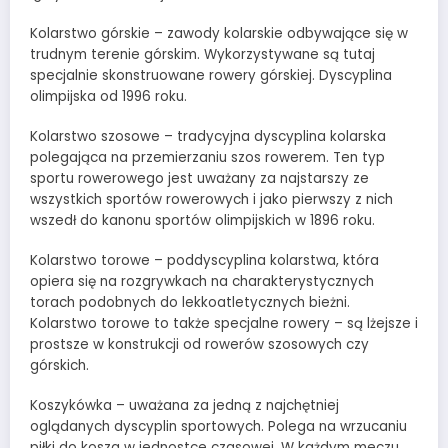
Kolarstwo górskie – zawody kolarskie odbywające się w
trudnym terenie górskim. Wykorzystywane są tutaj
specjalnie skonstruowane rowery górskiej. Dyscyplina
olimpijska od 1996 roku.
Kolarstwo szosowe – tradycyjna dyscyplina kolarska
polegająca na przemierzaniu szos rowerem. Ten typ
sportu rowerowego jest uważany za najstarszy ze
wszystkich sportów rowerowych i jako pierwszy z nich
wszedł do kanonu sportów olimpijskich w 1896 roku.
Kolarstwo torowe – poddyscyplina kolarstwa, która
opiera się na rozgrywkach na charakterystycznych
torach podobnych do lekkoatletycznych bieżni.
Kolarstwo torowe to także specjalne rowery – są lżejsze i
prostsze w konstrukcji od rowerów szosowych czy
górskich.
Koszykówka – uważana za jedną z najchętniej
oglądanych dyscyplin sportowych. Polega na wrzucaniu
piłki do kosza w jednostce czasowej. W każdym meczu