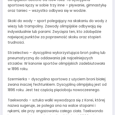
sportowa łączy w sobie trzy inne – pływanie, gimnastykę
oraz taniec – wszystko odbywa się w wodzie.
Skoki do wody – sport polegający na skakaniu do wody z
wieży lub trampoliny. Zawody olimpijskie odbywają się
indywidualnie lub parami. Zwycięża ten, kto zdobędzie
najwięcej punktów za poprawność skoku oraz stopień
trudności.
Strzelectwo – dyscyplina wykorzystująca broń palną lub
pneumatyczną do oddawania jak najcelniejszych
strzałów. W kanonie sportów olimpijskich zadebiutowała
w 1896 roku.
Szermierka – dyscyplina sportowa z użyciem broni białej
zwana inaczej fechtunkiem. Dyscypliną olimpijską jest od
1896 roku. Jest też częścią pięcioboju nowoczesnego.
Taekwondo – sztuka walki wywodząca się z Korei, której
nazwa sugeruje, że polega ona na walce stopami i
rękami, ale przy angażowaniu całego ciała. Taekwondo