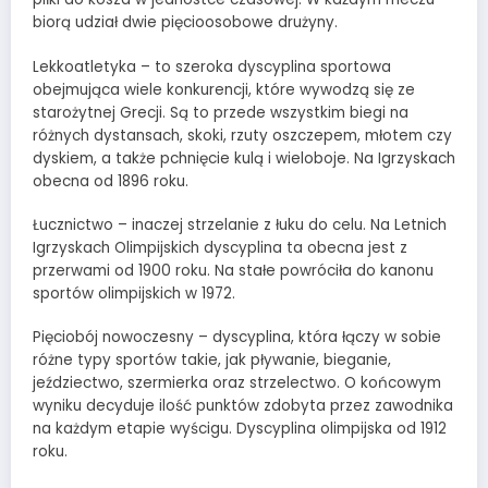
biorą udział dwie pięcioosobowe drużyny.
Lekkoatletyka – to szeroka dyscyplina sportowa
obejmująca wiele konkurencji, które wywodzą się ze
starożytnej Grecji. Są to przede wszystkim biegi na
różnych dystansach, skoki, rzuty oszczepem, młotem czy
dyskiem, a także pchnięcie kulą i wieloboje. Na Igrzyskach
obecna od 1896 roku.
Łucznictwo – inaczej strzelanie z łuku do celu. Na Letnich
Igrzyskach Olimpijskich dyscyplina ta obecna jest z
przerwami od 1900 roku. Na stałe powróciła do kanonu
sportów olimpijskich w 1972.
Pięciobój nowoczesny – dyscyplina, która łączy w sobie
różne typy sportów takie, jak pływanie, bieganie,
jeździectwo, szermierka oraz strzelectwo. O końcowym
wyniku decyduje ilość punktów zdobyta przez zawodnika
na każdym etapie wyścigu. Dyscyplina olimpijska od 1912
roku.