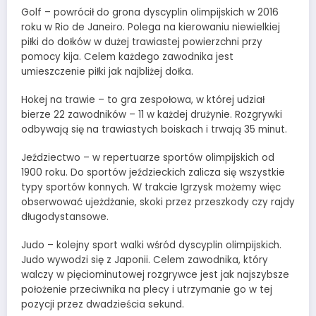
Golf – powrócił do grona dyscyplin olimpijskich w 2016
roku w Rio de Janeiro. Polega na kierowaniu niewielkiej
piłki do dołków w dużej trawiastej powierzchni przy
pomocy kija. Celem każdego zawodnika jest
umieszczenie piłki jak najbliżej dołka.
Hokej na trawie – to gra zespołowa, w której udział
bierze 22 zawodników – 11 w każdej drużynie. Rozgrywki
odbywają się na trawiastych boiskach i trwają 35 minut.
Jeździectwo – w repertuarze sportów olimpijskich od
1900 roku. Do sportów jeździeckich zalicza się wszystkie
typy sportów konnych. W trakcie Igrzysk możemy więc
obserwować ujeżdżanie, skoki przez przeszkody czy rajdy
długodystansowe.
Judo – kolejny sport walki wśród dyscyplin olimpijskich.
Judo wywodzi się z Japonii. Celem zawodnika, który
walczy w pięciominutowej rozgrywce jest jak najszybsze
położenie przeciwnika na plecy i utrzymanie go w tej
pozycji przez dwadzieścia sekund.