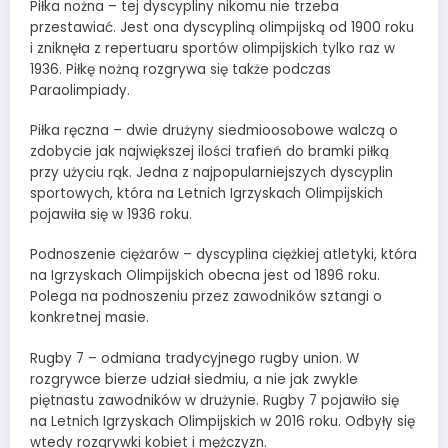
Piłka nożna – tej dyscypliny nikomu nie trzeba
przestawiać. Jest ona dyscypliną olimpijską od 1900 roku
i zniknęła z repertuaru sportów olimpijskich tylko raz w
1936. Piłkę nożną rozgrywa się także podczas
Paraolimpiady.
Piłka ręczna – dwie drużyny siedmioosobowe walczą o
zdobycie jak największej ilości trafień do bramki piłką
przy użyciu rąk. Jedna z najpopularniejszych dyscyplin
sportowych, która na Letnich Igrzyskach Olimpijskich
pojawiła się w 1936 roku.
Podnoszenie ciężarów – dyscyplina ciężkiej atletyki, która
na Igrzyskach Olimpijskich obecna jest od 1896 roku.
Polega na podnoszeniu przez zawodników sztangi o
konkretnej masie.
Rugby 7 – odmiana tradycyjnego rugby union. W
rozgrywce bierze udział siedmiu, a nie jak zwykle
piętnastu zawodników w drużynie. Rugby 7 pojawiło się
na Letnich Igrzyskach Olimpijskich w 2016 roku. Odbyły się
wtedy rozgrywki kobiet i mężczyzn.