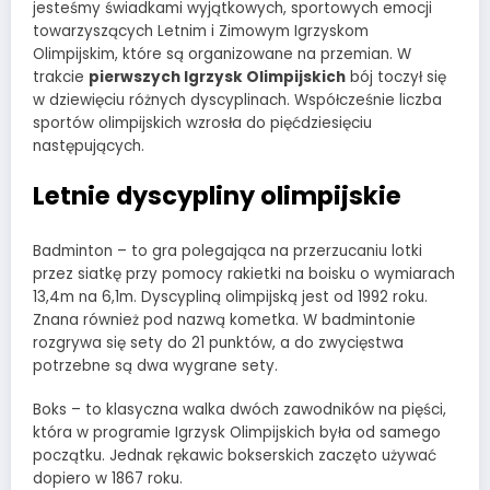
jesteśmy świadkami wyjątkowych, sportowych emocji
towarzyszących Letnim i Zimowym Igrzyskom
Olimpijskim, które są organizowane na przemian. W
trakcie
pierwszych Igrzysk Olimpijskich
bój toczył się
w dziewięciu różnych dyscyplinach. Współcześnie liczba
sportów olimpijskich wzrosła do pięćdziesięciu
następujących.
Letnie dyscypliny olimpijskie
Badminton – to gra polegająca na przerzucaniu lotki
przez siatkę przy pomocy rakietki na boisku o wymiarach
13,4m na 6,1m. Dyscypliną olimpijską jest od 1992 roku.
Znana również pod nazwą kometka. W badmintonie
rozgrywa się sety do 21 punktów, a do zwycięstwa
potrzebne są dwa wygrane sety.
Boks – to klasyczna walka dwóch zawodników na pięści,
która w programie Igrzysk Olimpijskich była od samego
początku. Jednak rękawic bokserskich zaczęto używać
dopiero w 1867 roku.