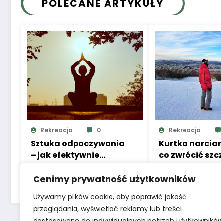
POLECANE ARTYKUŁY
Rekreacja
0
Rekreacja
Sztuka odpoczywania
Kurtka narciar
– jak efektywnie
co zwrócić sz
ładować baterie
uwagę?
Cenimy prywatność użytkowników
2025-02-07
2023-12-07
Używamy plików cookie, aby poprawić jakość
przeglądania, wyświetlać reklamy lub treści
dostosowane do indywidualnych potrzeb użytkownikó