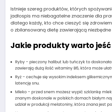
Istnieje szereg produktów, których spożywa
jadłospis ma niebagatelne znaczenie dla pr
dlatego każdy, kto chce cieszyć się zdrowi
o zbilansowaną dietę zawierającą niezbędne d
Jakie produkty warto jeść
Ryby – pieczony halibut lub tuńczyk to doskonała
zawierają dużą ilość witaminy B6, która może ułatw
Ryż – cechuje się wysokim indeksem glikemicznym
latencję snu.
Mleko – przed snem możesz wypić szklankę mlek
znanym doskonale w polskich domach białym napo
udział w produkcji melatoniny, która znana jest 