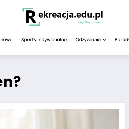
żynowe
Sporty indywidualne
Odżywianie
Porad
en?