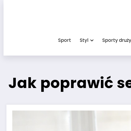
Przejdź
do
treści
Sport
Styl
Sporty dru
Jak poprawić s