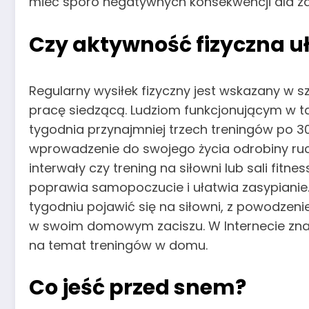
mieć sporo negatywnych konsekwencji dla zd
Czy aktywność fizyczna u
Regularny wysiłek fizyczny jest wskazany w 
pracę siedzącą. Ludziom funkcjonującym w ta
tygodnia przynajmniej trzech treningów po 30
wprowadzenie do swojego życia odrobiny ruch
interwały czy trening na siłowni lub sali fitn
poprawia samopoczucie i ułatwia zasypianie. J
tygodniu pojawić się na siłowni, z powodz
w swoim domowym zaciszu. W Internecie zna
na temat treningów w domu.
Co jeść przed snem?