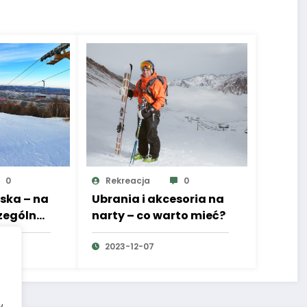
0
Rekreacja
0
ska – na
Ubrania i akcesoria na
czególną
narty – co warto mieć?
2023-12-07
w