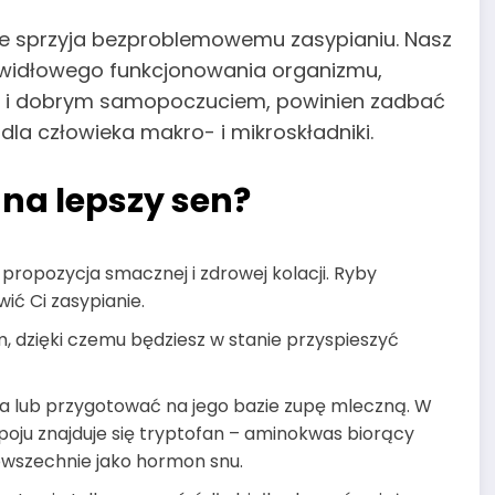
nie sprzyja bezproblemowemu zasypianiu. Nasz
awidłowego funkcjonowania organizmu,
em i dobrym samopoczuciem, powinien zadbać
la człowieka makro- i mikroskładniki.
 na lepszy sen?
 propozycja smacznej i zdrowej kolacji. Ryby
ić Ci zasypianie.
, dzięki czemu będziesz w stanie przyspieszyć
a lub przygotować na jego bazie zupę mleczną. W
ju znajduje się tryptofan – aminokwas biorący
powszechnie jako hormon snu.